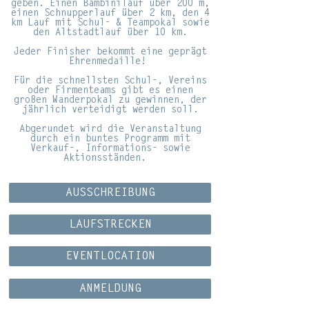
geben. Einen Bambinilauf über
200 m
,
einen Schnupperlauf über
2 km
, den
4
km
Lauf mit Schul- & Teampokal sowie
den Altstadtlauf über
10 km
.
Jeder Finisher bekommt eine geprägt
Ehrenmedaille!
Für die schnellsten
Schul-, Vereins
oder Firmenteams
gibt es einen
großen Wanderpokal zu gewinnen, der
jährlich verteidigt werden soll.
Abgerundet wird die Veranstaltung
durch ein buntes Programm mit
Verkauf-, Informations- sowie
Aktionsständen.
AUSSCHREIBUNG
LAUFSTRECKEN
EVENTLOCATION
ANMELDUNG