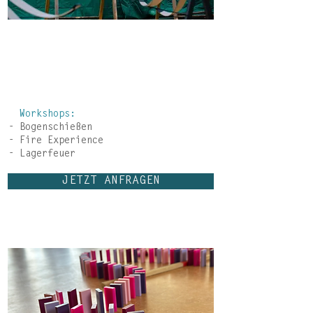
Beweist, dass ihr auch außerhalb der
Büroumgebung eine großartige
Performance abliefern könnt. Euer
Team-Abenteuer endet mit einem
gemeinsamen Lagerfeuer.
Workshops:
- Bogenschießen
- Fire Experience
- Lagerfeuer
JETZT ANFRAGEN
TEAMBUILDING-WORKSHOP