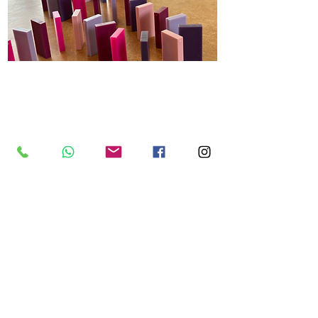
Wachst als Team weiter zusammen und
löst gemeinsam Herausforderungen.
Den Abschluss bildet die Team-
Pipeline und fordert euch als
gesamtes Team.
Workshops:
- Domino Challenge
- Blindes Vertrauen
- Team-Pipeline
JETZT ANFRAGEN
Jederzeit stehen wir euch für Fragen
zur Verfügung und planen gemeinsam
mit euch euer perfektes und