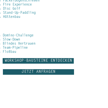
Fackelbogenschießen
Fire Experience
Disc Golf
Stand-Up-Paddling
Hüttenbau
TEAMBUILDING
Domino-Challenge
Slow-Down
Blindes Vertrauen
Team-Pipeline
Floßbau
WORKSHOP-BAUSTEINE ENTDECKEN
JETZT ANFRAGEN
Ihr seid auf der Suche nach einer
Location? Wir verfügen über ein
großes Netzwerk an Eventstandorten,
Tagungs- und Kongresshotels und
Jugendherbergen.