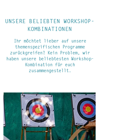
UNSERE BELIEBTEN WORKSHOP-
KOMBINATIONEN
Ihr möchtet lieber auf unsere
themenspezifischen Programme
zurückgreifen? Kein Problem, wir
haben unsere beliebtesten Workshop-
Kombination für euch
zusammengestellt.
SURVIVAL OHNE MAUS UND
SURVIVAL OHNE MAUS UND TASTATUR
TASTATUR