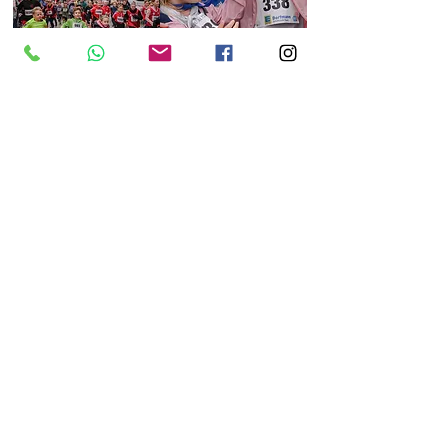
info@qualitytime-events.de
QTE Office:
+49
156 7959 1000