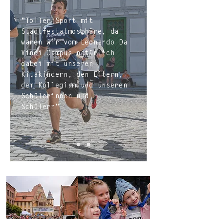
"Toller Sport mit
Stadtfestatmosphäre, da
waren wir vom Leonardo Da
Vinci Campus natürlich
dabei mit unseren
Kitakindern, den Eltern,
dem Kollegium und unseren
Schülerinnen und
Schülern"