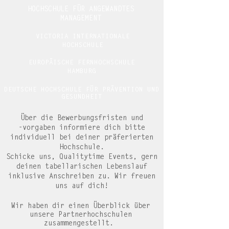
HOCHSCHULE FÜR ANGEWANDTES
MANAGEMENT
VICTORIA INTERNATIONALE
HOCHSCHULE
EUROPÄISCHE FERNHOCHSCHULE
HAMBURG
DEUTSCHE HOCHSCHULE FÜR PRÄVENTION UND
GESUNDHEIT
Über die Bewerbungsfristen und
-vorgaben informiere dich bitte
individuell bei deiner präferierten
Hochschule.
Schicke uns, Qualitytime Events, gern
deinen tabellarischen Lebenslauf
inklusive Anschreiben
zu. Wir freuen
uns auf dich!
Wir haben dir einen Überblick über
unsere Partnerhochschulen
zusammengestellt.