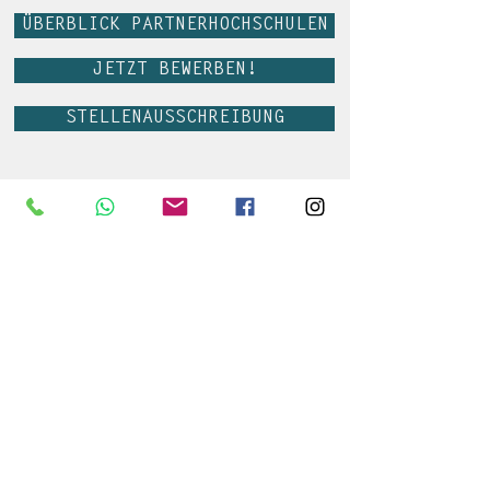
ÜBERBLICK PARTNERHOCHSCHULEN
JETZT BEWERBEN!
STELLENAUSSCHREIBUNG
FEEDBACK UNSERER DUAL
STUDIERENDEN
FLAVIA UND HENRIK
"Die Arbeit bei QTE gibt uns die