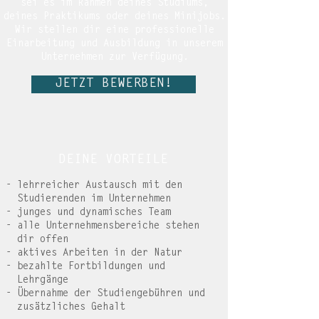
sei es im Rahmen deines Studiums,
deines Praktikums oder deines Minijobs.
Wir stellen dir eine
professionelle
Einarbeitung und Ausbildung
in unserem
Unternehmen zur Verfügung.
JETZT BEWERBEN!
DEINE VORTEILE
- lehrreicher Austausch mit den
Studierenden im Unternehmen
- junges und dynamisches Team
- alle Unternehmensbereiche stehen
dir offen
- aktives Arbeiten in der Natur
- bezahlte Fortbildungen und
Lehrgänge
- Übernahme der Studiengebühren und
zusätzliches Gehalt